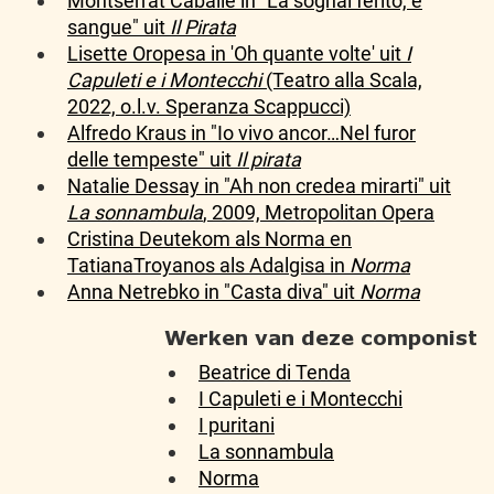
Montserrat Caballé in "La sognai ferito, e
sangue" uit
Il Pirata
Lisette Oropesa in 'Oh quante volte' uit
I
Capuleti e i Montecchi
(Teatro alla Scala,
2022, o.l.v. Speranza Scappucci)
Alfredo Kraus in "Io vivo ancor…Nel furor
delle tempeste" uit
Il pirata
Natalie Dessay in "Ah non credea mirarti" uit
La sonnambula
, 2009, Metropolitan Opera
Cristina Deutekom als Norma en
TatianaTroyanos als Adalgisa in
Norma
Anna Netrebko in "Casta diva" uit
Norma
Werken van deze componist
Beatrice di Tenda
I Capuleti e i Montecchi
I puritani
La sonnambula
Norma