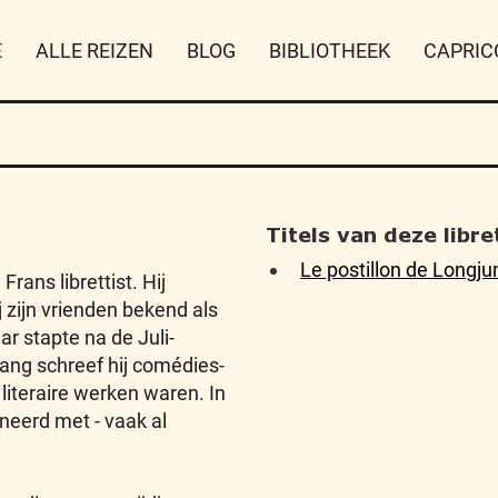
E
ALLE REIZEN
BLOG
BIBLIOTHEEK
CAPRIC
Titels van deze libret
Le postillon de Longj
rans librettist. Hij
zijn vrienden bekend als
ar stapte na de Juli-
 lang schreef hij comédies-
literaire werken waren. In
eerd met - vaak al