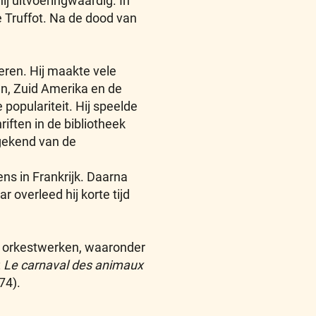
ij uitvoeringwaardig. In
 Truffot. Na de dood van
eren. Hij maakte vele
en, Zuid Amerika en de
 populariteit. Hij speelde
iften in de bibliotheek
gekend van de
ns in Frankrijk. Daarna
ar overleed hij korte tijd
el orkestwerken, waaronder
:
Le carnaval des animaux
74).