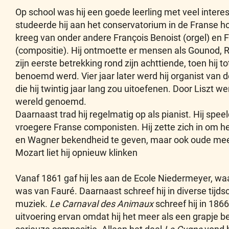
Op school was hij een goede leerling met veel inter
studeerde hij aan het conservatorium in de Franse ho
kreeg van onder andere François Benoist (orgel) en 
(compositie). Hij ontmoette er mensen als Gounod, R
zijn eerste betrekking rond zijn achttiende, toen hij t
benoemd werd. Vier jaar later werd hij organist van 
die hij twintig jaar lang zou uitoefenen. Door Liszt we
wereld genoemd.
Daarnaast trad hij regelmatig op als pianist. Hij spee
vroegere Franse componisten. Hij zette zich in om het
en Wagner bekendheid te geven, maar ook oude mee
Mozart liet hij opnieuw klinken
Vanaf 1861 gaf hij les aan de Ecole Niedermeyer, waa
was van Fauré. Daarnaast schreef hij in diverse tijdsc
muziek.
Le Carnaval des Animaux
schreef hij in 186
uitvoering ervan omdat hij het meer als een grapje 