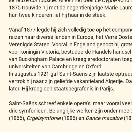
serieuze compositie. Alleen het deel
Le Cygne
vond h
1875 trouwde hij met de negentienjarige Marie-Laure
hun twee kinderen liet hij haar in de steek.
Vanaf 1877 legde hij zich volledig toe op het compon
reizen naar diverse landen in Europa, het Verre Oost
Verenigde Staten. Vooral in Engeland genoot hij grote
voor koningin Victoria, bestudeerde Händels handschr
van Buckingham Palace en kreeg eredoctoraten toe
universiteiten van Cambridge en Oxford.
In augustus 1921 gaf Saint-Saëns zijn laatste optrede
vertrok hij naar zijn geliefde vakantieland Algerije. Da
later. Hij kreeg een staatsbegrafenis in Parijs.
Saint-Saëns schreef enkele opera's, maar vooral ve
drie symfonieën. Belangrijke werken zijn onder meer
(1866),
Orgelsymfonie
(1886) en
Dance macabre
(18