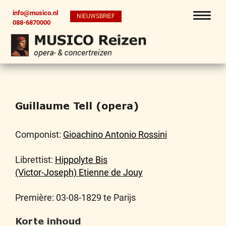
info@musico.nl
NIEUWSBRIEF
088-6870000
Guillaume Tell (opera)
Componist:
Gioachino Antonio Rossini
Librettist:
Hippolyte Bis
(Victor-Joseph) Etienne de Jouy
Première: 03-08-1829 te Parijs
Korte inhoud