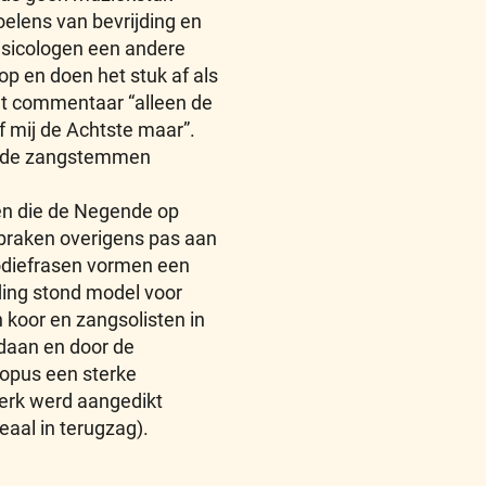
oelens van bevrijding en
musicologen een andere
p en doen het stuk af als
et commentaar “alleen de
f mij de Achtste maar”.
ar de zangstemmen
ten die de Negende op
 braken overigens pas aan
lodiefrasen vormen een
ding stond model voor
koor en zangsolisten in
edaan en door de
 opus een sterke
sterk werd aangedikt
eaal in terugzag).