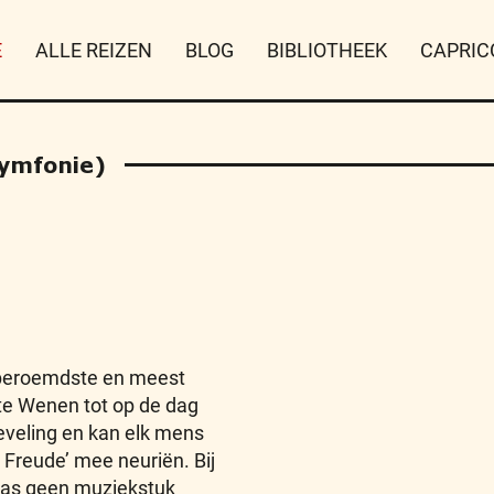
E
ALLE REIZEN
BLOG
BIBLIOTHEEK
CAPRIC
symfonie)
 beroemdste en meest
te Wenen tot op de dag
ieveling en kan elk mens
 Freude’ mee neuriën. Bij
 was geen muziekstuk