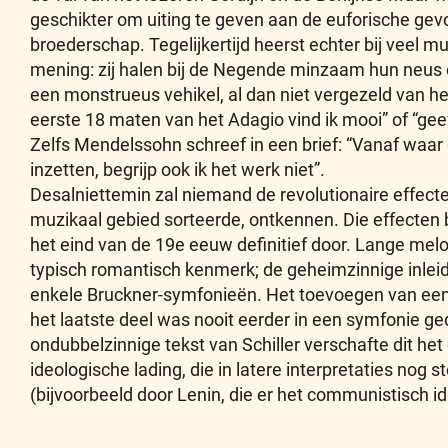
geschikter om uiting te geven aan de euforische gev
broederschap. Tegelijkertijd heerst echter bij veel 
mening: zij halen bij de Negende minzaam hun neus o
een monstrueus vehikel, al dan niet vergezeld van h
eerste 18 maten van het Adagio vind ik mooi” of “gee
Zelfs Mendelssohn schreef in een brief: “Vanaf wa
inzetten, begrijp ook ik het werk niet”.
Desalniettemin zal niemand de revolutionaire effec
muzikaal gebied sorteerde, ontkennen. Die effecten
het eind van de 19e eeuw definitief door. Lange me
typisch romantisch kenmerk; de geheimzinnige inlei
enkele Bruckner-symfonieën. Het toevoegen van een 
het laatste deel was nooit eerder in een symfonie g
ondubbelzinnige tekst van Schiller verschafte dit het
ideologische lading, die in latere interpretaties nog 
(bijvoorbeeld door Lenin, die er het communistisch id