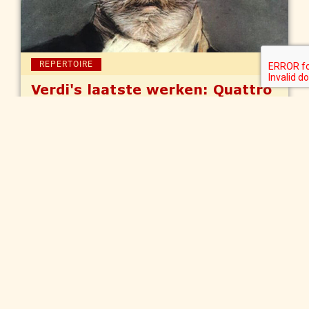
REPERTOIRE
Verdi's laatste werken: Quattro
pezzi sacri
Naast opera's schreef Giuseppe Verdi ook
indrukwekkende kerkmuziek. Reisleider Jacqueline
van Rooij vertelt meer over de Quattro pezzi sacri, die
Verdi tegen het einde van zijn leven componeerde.
LEES MEER