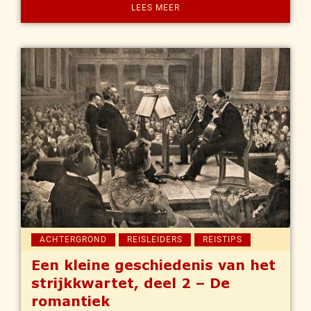
LEES MEER
ACHTERGROND
REISLEIDERS
REISTIPS
Een kleine geschiedenis van het
strijkkwartet, deel 2 – De
romantiek