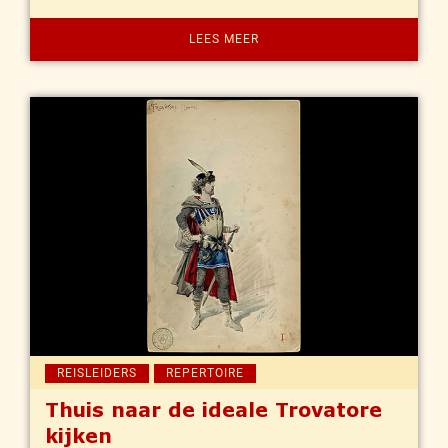
LEES MEER
REISLEIDERS
REPERTOIRE
Thuis naar de ideale Trovatore
kijken