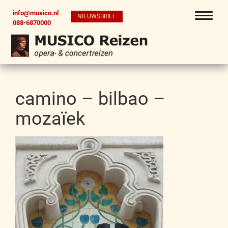
info@musico.nl
NIEUWSBRIEF
088-6870000
camino – bilbao –
mozaïek