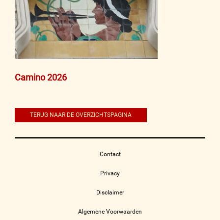
Bericht
Camino 2026
navigatie
TERUG NAAR DE OVERZICHTSPAGINA
Contact
Privacy
Disclaimer
Algemene Voorwaarden