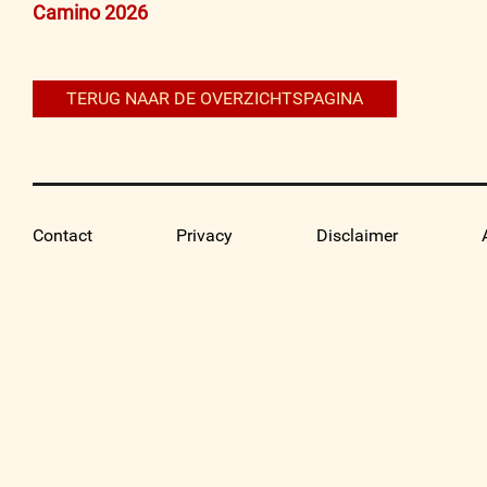
Bericht
Camino 2026
navigatie
TERUG NAAR DE OVERZICHTSPAGINA
Contact
Privacy
Disclaimer