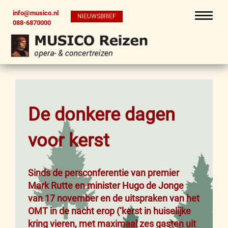
info@musico.nl
NIEUWSBRIEF
088-6870000
De donkere dagen
voor kerst
Sinds de persconferentie van premier
Mark Rutte en minister Hugo de Jonge
van 17 november en de uitspraken van het
OMT in de nacht erop (‘kerst in huiselijke
kring vieren, met maximaal zes gasten uit