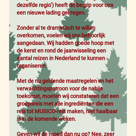
dezelfde regio’) heeft dit begrip voor ons
een nieuwe lading gekregen.
Zonder al te dramatisch te willen
overkomen, voelen wij ons behoorlijk
aangedaan. Wij hadden goede hoop met
de kerst en rond de jaarwisseling een
aantal reizen in Nederland te kunnen
organiseren.
Met de nu geldende maatregelen en het
verwachtingspatroon voor de nabije
toekomst, moeten wij constateren dat een
groepsreis met alle ingrediënten die een
reis tot MUSICO-reis maken, niet haalbaar
is in de komende weken.
Geven wij de moed dan nu op? Nee, zeer