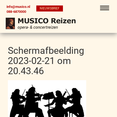
info@musico.nl
NIEUWSBRIEF
088-6870000
Scherm­afbeelding
2023-02-21 om
20.43.46