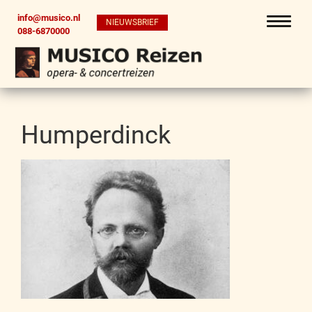
info@musico.nl
NIEUWSBRIEF
088-6870000
Humperdinck