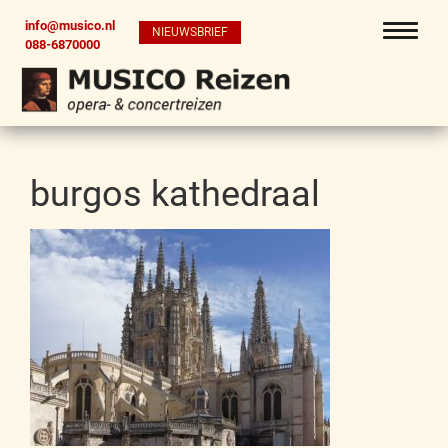
info@musico.nl
NIEUWSBRIEF
088-6870000
burgos kathedraal