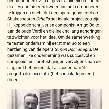
gecomponeerd. Zijn uitgever Giulio Ricordi deed
er alles aan om Verdi weer aan het componeren
te krijgen en dacht dat een opera gebaseerd op
Shakespeares
Othello
het ideale project zou zijn.
Hij koppelde schrijver en componist Arrigo Boito
aan de oude Verdi en die leek na lang aandringen
te zwichten voor het idee. Om de samenwerking
te testen ondernam hij eerst met Boito een
herziening van de opera
Simon Boccanegra
. De
gezamenlijke onderneming was succesvol en
componist en li­brettist gingen vervolgens aan de
slag met het project dat als codenaam ‘il
progetto di cioccolata’ (het chocoladeproject)
droeg.