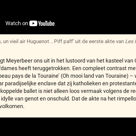
, un vieil air Huguenot .. Piff paff’ uit de eerste akte van
Les 
gt Meyerbeer ons uit in het lustoord van het kasteel van
fdames heeft teruggetrokken. Een compleet contrast met d
eau pays de la Touraine’ (Oh mooi land van Touraine) – wa
r paradijselijke enclave dat zij katholieken en protestan
ppelde ballet is niet alleen loos vermaak volgens de r
 idylle van genot en onschuld. Dat de akte na het rimpello
 volkomen.