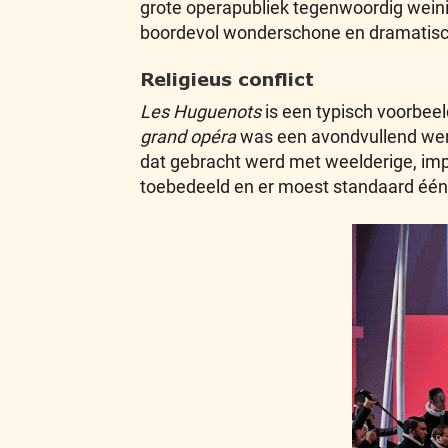
grote operapubliek tegenwoordig weini
boordevol wonderschone en dramatisch
Religieus conflict
Les Huguenots
is een typisch voorbee
grand opéra
was een avondvullend werk in
dat gebracht werd met weelderige, imp
toebedeeld en er moest standaard één, 