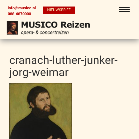
info@musico.nl
NIEUWSBRIEF
088-6870000
cranach-luther-junker-
jorg-weimar