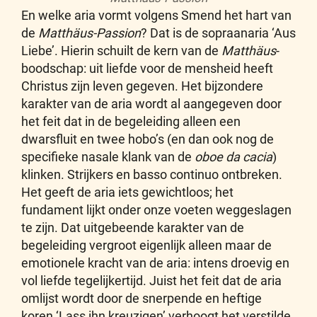
En welke aria vormt volgens Smend het hart van
de
Matthäus-Passion
? Dat is de sopraanaria ‘Aus
Liebe’. Hierin schuilt de kern van de
Matthäus
-
boodschap: uit liefde voor de mensheid heeft
Christus zijn leven gegeven. Het bijzondere
karakter van de aria wordt al aangegeven door
het feit dat in de begeleiding alleen een
dwarsfluit en twee hobo’s (en dan ook nog de
specifieke nasale klank van de
oboe da cacia
)
klinken. Strijkers en basso continuo ontbreken.
Het geeft de aria iets gewichtloos; het
fundament lijkt onder onze voeten weggeslagen
te zijn. Dat uitgebeende karakter van de
begeleiding vergroot eigenlijk alleen maar de
emotionele kracht van de aria: intens droevig en
vol liefde tegelijkertijd. Juist het feit dat de aria
omlijst wordt door de snerpende en heftige
koren ‘Lass ihn kreuzigen’ verhoogt het verstilde