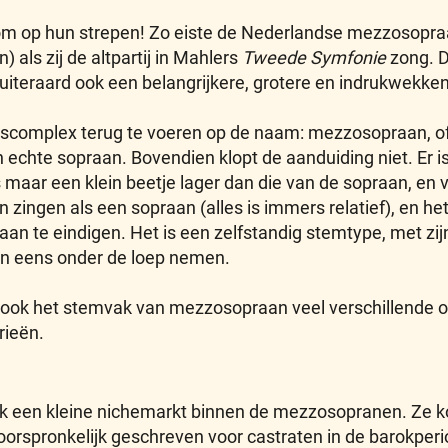
op hun strepen! Zo eiste de Nederlandse mezzosopraa
als zij de altpartij in Mahlers
Tweede Symfonie
zong. De
 uiteraard ook een belangrijkere, grotere en indrukwekk
dscomplex terug te voeren op de naam: mezzosopraan, oft
n echte sopraan. Bovendien klopt de aanduiding niet. Er i
ar een klein beetje lager dan die van de sopraan, en va
zingen als een sopraan (alles is immers relatief), en het
praan te eindigen. Het is een zelfstandig stemtype, met z
n eens onder de loep nemen.
t ook het stemvak van mezzosopraan veel verschillende 
rieën.
jk een kleine nichemarkt binnen de mezzosopranen. Ze ko
orspronkelijk geschreven voor castraten in de barokperi