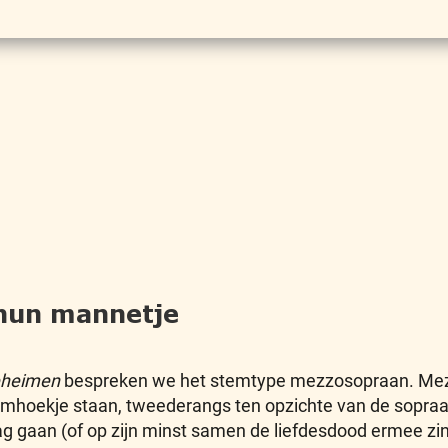
hun mannetje
heimen
bespreken we het stemtype mezzosopraan. Mezz
domhoekje staan, tweederangs ten opzichte van de sopraan
 gaan (of op zijn minst samen de liefdesdood ermee zin