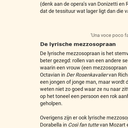
(denk aan de opera’s van Donizetti en
dat de tessituur wat lager ligt dan die
‘Una voce poco fa
De lyrische mezzosopraan
De lyrische mezzosopraan is het stemv
beter gezegd: rollen van een andere se
waarin een vrouw (een mezzosopraan in
Octavian in
Der Rosenkavalier
van Rich
een jongen of jonge man, maar wordt d
weten niet zo goed waar ze nu naar zitt
op het toneel een persoon een rok aanhe
geholpen.
Overigens zijn er ook lyrische mezzoso
Dorabella in
Così fan tutte
van Mozart e