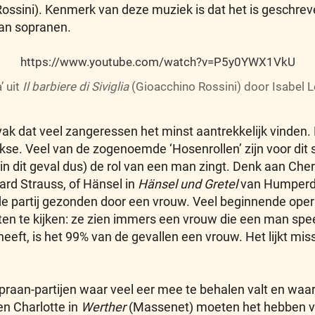
 Rossini). Kenmerk van deze muziek is dat het is geschr
 van sopranen.
https://www.youtube.com/watch?v=P5y0YWX1VkU
’ uit
Il barbiere di Siviglia
(Gioacchino Rossini) door Isabel 
ak dat veel zangeressen het minst aantrekkelijk vinden. 
kse. Veel van de zogenoemde ‘Hosenrollen’ zijn voor dit s
 dit geval dus) de rol van een man zingt. Denk aan Che
ard Strauss, of Hänsel in
Hänsel und Gretel
van Humperd
e partij gezonden door een vrouw. Veel beginnende oper
en te kijken: ze zien immers een vrouw die een man speelt
eft, is het 99% van de gevallen een vrouw. Het lijkt mis
praan-partijen waar veel eer mee te behalen valt en waar
n Charlotte in
Werther
(Massenet) moeten het hebben v