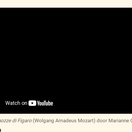
nozze di Figaro
(Wolgang Amadeus Mozart) door Marianne C
n