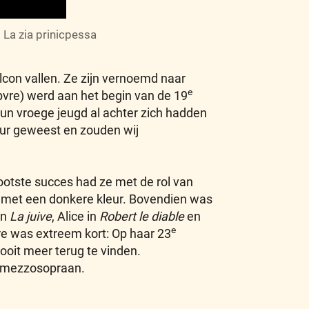
La zia prinicpessa
con vallen. Ze zijn vernoemd naar
e
vre) werd aan het begin van de 19
un vroege jeugd al achter zich hadden
leur geweest en zouden wij
rootste succes had ze met de rol van
 met een donkere kleur. Bovendien was
in
La juive
, Alice in
Robert le diable
en
e
ère was extreem kort: Op haar 23
it meer terug te vinden.
n-mezzosopraan.