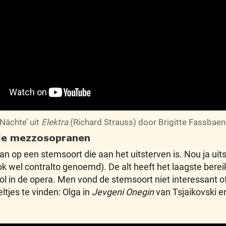
 Nächte’ uit
Elektra
(Richard Strauss) door Brigitte Fassbaen
 de mezzosopranen
n op een stemsoort die aan het uitsterven is. Nou ja uits
ok wel contralto genoemd). De alt heeft het laagste be
 rol in de opera. Men vond de stemsoort niet interessant 
ltjes te vinden: Olga in
Jevgeni Onegin
van Tsjaikovski en