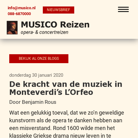
info@musico.nl
NIEUWSBRIEF
088-6870000
BEKIJK AL ONZE BLOGS
donderdag 30 januari 2020
De kracht van de muziek in
Monteverdi’s L’Orfeo
Door Benjamin Rous
Wat een gelukkig toeval, dat we zo’n geweldige
kunstvorm als de opera te danken hebben aan
een misverstand. Rond 1600 wilde men het
klassieke Griekse drama nieuw leven in te