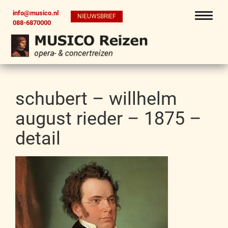
info@musico.nl
NIEUWSBRIEF
088-6870000
schubert – willhelm
august rieder – 1875 –
detail