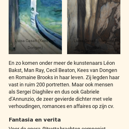
Luisa Casati (Kees van
Luisa Casati (Romaine
Dongen)
Brooks)
En zo komen onder meer de kunstenaars Léon
Bakst, Man Ray, Cecil Beaton, Kees van Dongen
en Romaine Brooks in haar leven. Zij legden haar
vast in ruim 200 portretten. Maar ook mensen
als Sergei Diaghilev en dus ook Gabriele
d’Annunzio, de zeer gevierde dichter met vele
verhoudingen, romances en affaires op zijn cv.
Fantasia en verita
Voor de opera
Ritratto
brachten componist