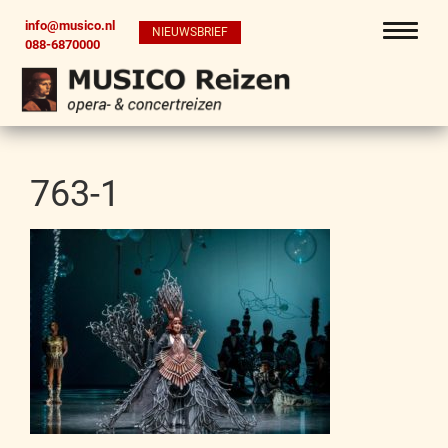
info@musico.nl
NIEUWSBRIEF
088-6870000
763-1