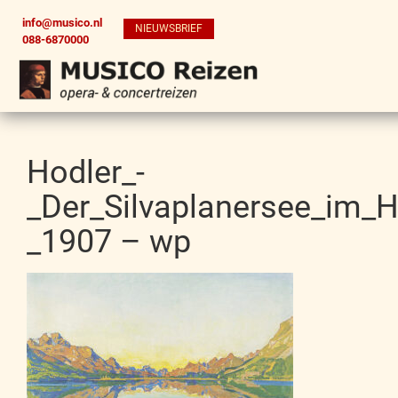
info@musico.nl
NIEUWSBRIEF
088-6870000
Hodler_-
_Der_Silvaplanersee_im_H
_1907 – wp