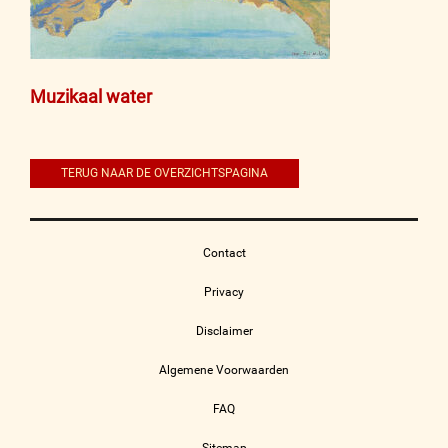
Bericht
Muzikaal water
navigatie
TERUG NAAR DE OVERZICHTSPAGINA
Contact
Privacy
Disclaimer
Algemene Voorwaarden
FAQ