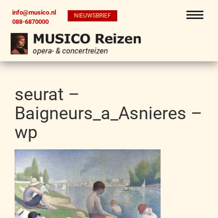
info@musico.nl
NIEUWSBRIEF
088-6870000
seurat –
Baigneurs_a_Asnieres –
wp