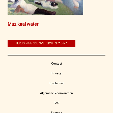
Bericht
Muzikaal water
navigatie
TERUG NAAR DE OVERZICHTSPAGINA
Contact
Privacy
Disclaimer
Algemene Voorwaarden
FAQ
Sitemap