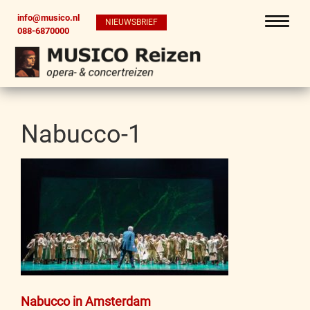
info@musico.nl
NIEUWSBRIEF
088-6870000
Nabucco-1
Bericht
Nabucco in Amsterdam