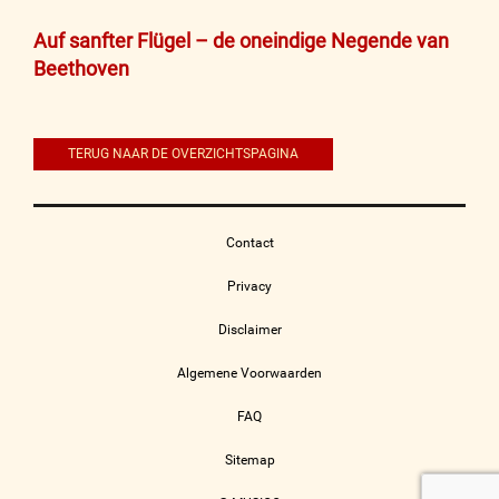
Bericht
Auf sanfter Flügel – de oneindige Negende van
Beethoven
navigatie
TERUG NAAR DE OVERZICHTSPAGINA
Contact
Privacy
Disclaimer
Algemene Voorwaarden
FAQ
Sitemap