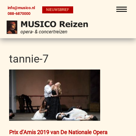
info@musico.nl
NIEUWSBRIEF
088-6870000
tannie-7
Bericht
Prix d’Amis 2019 van De Nationale Opera