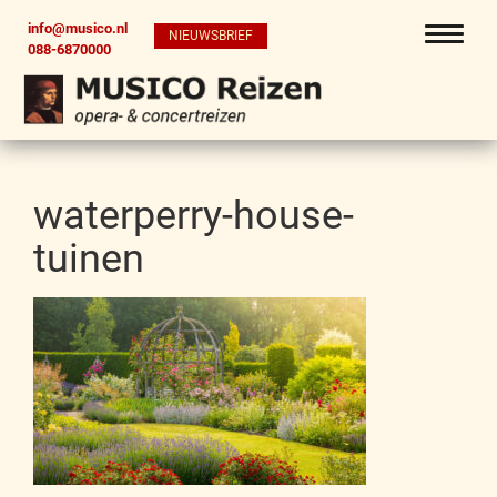
info@musico.nl
NIEUWSBRIEF
088-6870000
waterperry-house-
tuinen