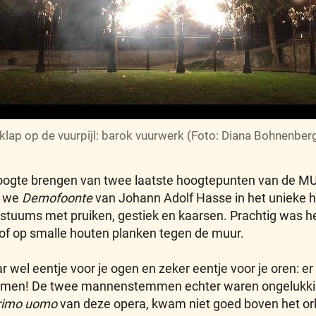
klap op de vuurpijl: barok vuurwerk (Foto: Diana Bohnenber
hoogte brengen van twee laatste hoogtepunten van de MUS
n we
Demofoonte
van Johann Adolf Hasse in het unieke hi
stuums met pruiken, gestiek en kaarsen. Prachtig was het,
of op smalle houten planken tegen de muur.
ar wel eentje voor je ogen en zeker eentje voor je oren: 
emmen! De twee mannenstemmen echter waren ongelukkige
rimo uomo
van deze opera, kwam niet goed boven het orkes