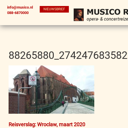
info@musico.nl
NIEUWSBRIEF
088-6870000
88265880_274247683582
Bericht
Reisverslag: Wroclaw, maart 2020