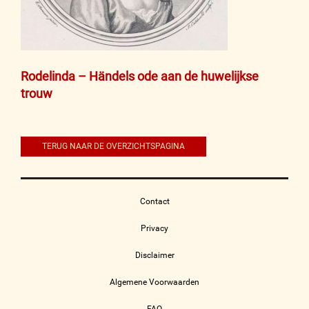
Bericht
Rodelinda – Händels ode aan de huwelijkse
trouw
navigatie
TERUG NAAR DE OVERZICHTSPAGINA
Contact
Privacy
Disclaimer
Algemene Voorwaarden