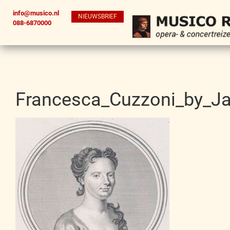
info@musico.nl
NIEUWSBRIEF
088-6870000
Francesca_Cuzzoni_by_J