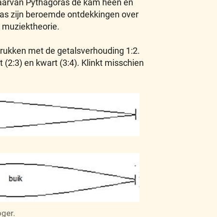
 waarvan Pythagoras de kam heen en
ras zijn beroemde ontdekkingen over
e muziektheorie.
tdrukken met de getalsverhouding 1:2.
2:3) en kwart (3:4). Klinkt misschien
oger.