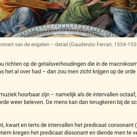
oncert van de engelen – detail (Gaudenzio Ferrari, 1534-153
u richten op de getalsverhoudingen die in de macrokosm
 het al over had – dan zou men zicht krijgen op de ord
ziek hoorbaar zijn – namelijk als de intervallen octaaf, 
orde weer beleven. De mens kan dan terugkeren bij de 
int, kwart en terts de intervallen het predicaat consonan
ptiem kregen het predicaat dissonant en diende men te v