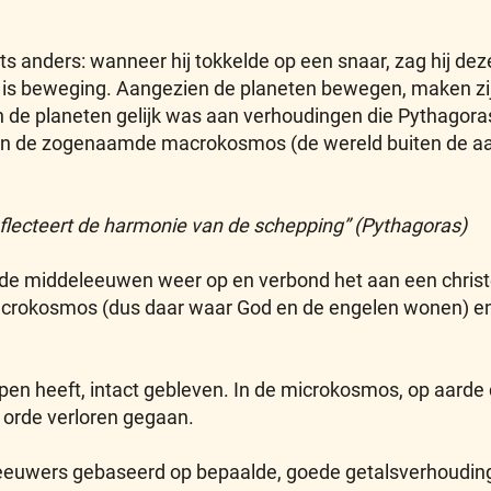
 anders: wanneer hij tokkelde op een snaar, zag hij deze 
id is beweging. Aangezien de planeten bewegen, maken zi
de planeten gelijk was aan verhoudingen die Pythagoras 
 in de zogenaamde macrokosmos (de wereld buiten de aar
flecteert de harmonie van de schepping” (Pythagoras)
de middeleeuwen weer op en verbond het aan een christel
rokosmos (dus daar waar God en de engelen wonen) en
 heeft, intact gebleven. In de microkosmos, op aarde du
orde verloren gegaan.
euwers gebaseerd op bepaalde, goede getalsverhoudinge