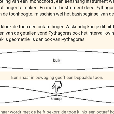
kkeling van een ‘monochord’, een eensnarig instrument
of langer te maken. En met dit instrument deed Pythago
en de toonhoogte, misschien wel hét basisbeginsel van d
 klonk de toon een octaaf hoger. Wiskundig kun je dit ui
van de getallen vond Pythagoras ook het interval kwint (
k is geometrie’ is dan ook van Pythagoras.
Een snaar in beweging geeft een bepaalde toon.
naar wordt met de helft bekort: de toon klinkt een octaaf h