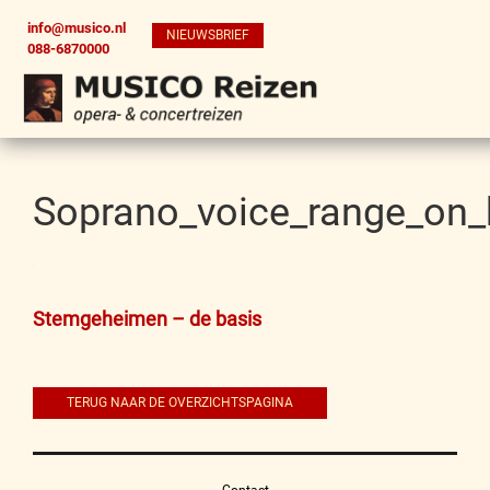
info@musico.nl
NIEUWSBRIEF
088-6870000
Soprano_voice_range_on_
Bericht
Stemgeheimen – de basis
navigatie
TERUG NAAR DE OVERZICHTSPAGINA