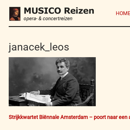
HOM
janacek_leos
Bericht
Strijkkwartet Biënnale Amsterdam – poort naar een
navigatie