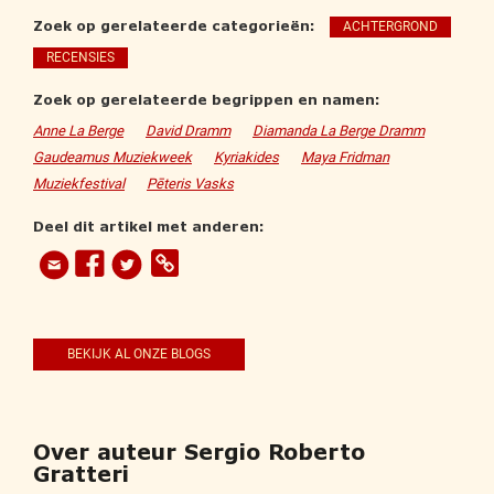
Zoek op gerelateerde categorieën:
ACHTERGROND
RECENSIES
Zoek op gerelateerde begrippen en namen:
Anne La Berge
David Dramm
Diamanda La Berge Dramm
Gaudeamus Muziekweek
Kyriakides
Maya Fridman
Muziekfestival
Pēteris Vasks
Deel dit artikel met anderen:
BEKIJK AL ONZE BLOGS
Over auteur Sergio Roberto
Gratteri