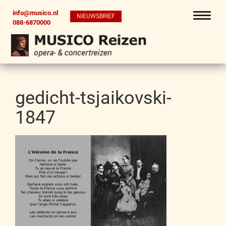
info@musico.nl
NIEUWSBRIEF
088-6870000
gedicht-tsjaikovski-
1847