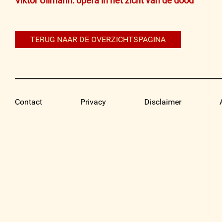
Bericht
Viktor Ullmann: opera in het zicht van de dood
navigatie
TERUG NAAR DE OVERZICHTSPAGINA
Contact
Privacy
Disclaimer