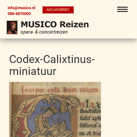
info@musico.nl
NIEUWSBRIEF
088-6870000
Codex-Calixtinus-
miniatuur