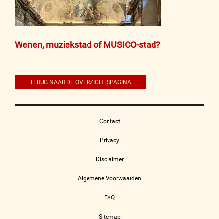
Bericht
Wenen, muziekstad of MUSICO-stad?
navigatie
TERUG NAAR DE OVERZICHTSPAGINA
Contact
Privacy
Disclaimer
Algemene Voorwaarden
FAQ
Sitemap