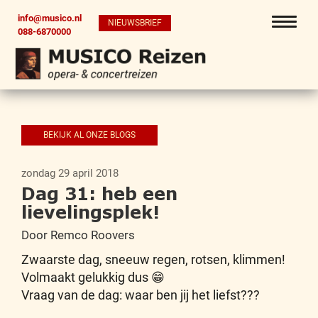
info@musico.nl
NIEUWSBRIEF
088-6870000
BEKIJK AL ONZE BLOGS
zondag 29 april 2018
Dag 31: heb een
lievelingsplek!
Door Remco Roovers
Zwaarste dag, sneeuw regen, rotsen, klimmen!
Volmaakt gelukkig dus 😁
Vraag van de dag: waar ben jij het liefst???