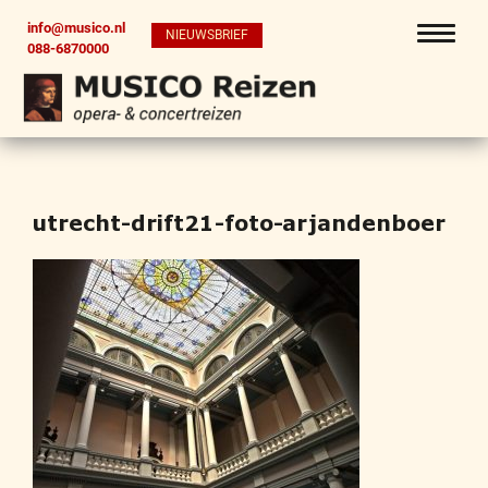
info@musico.nl
NIEUWSBRIEF
088-6870000
utrecht-drift21-foto-arjandenboer