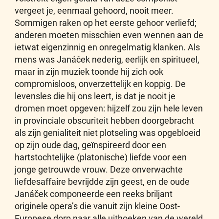
vergeet je, eenmaal gehoord, nooit meer.
Sommigen raken op het eerste gehoor verliefd;
anderen moeten misschien even wennen aan de
ietwat eigenzinnig en onregelmatig klanken. Als
mens was Janáček nederig, eerlijk en spiritueel,
maar in zijn muziek toonde hij zich ook
compromisloos, onverzettelijk en koppig. De
levensles die hij ons leert, is dat je nooit je
dromen moet opgeven: hijzelf zou zijn hele leven
in provinciale obscuriteit hebben doorgebracht
als zijn genialiteit niet plotseling was opgebloeid
op zijn oude dag, geïnspireerd door een
hartstochtelijke (platonische) liefde voor een
jonge getrouwde vrouw. Deze onverwachte
liefdesaffaire bevrijdde zijn geest, en de oude
Janáček componeerde een reeks briljant
originele opera’s die vanuit zijn kleine Oost-
Europese dorp naar alle uithoeken van de wereld