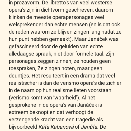
in prozavorm. De libretto’s van veel westerse
opera’s zijn in dichtvorm geschreven; daarom
klinken de meeste operapersonages veel
welsprekender dan echte mensen (en is dat ook
de reden waarom ze blijven zingen lang nadat ze
hun punt hebben gemaakt). Maar Janáček was
gefascineerd door de geluiden van echte
alledaagse spraak, niet door formele taal. Zijn
personages zeggen zinnen, ze houden geen
toespraken, Ze zingen noten, maar geen
deuntjes. Het resulteert in een drama dat veel
realistischer is dan de verismo opera’s die zich er
in de naam op hun realisme lieten voorstaan
(verismo komt van ‘waarheid’). Al het
gesprokene in de opera’s van Janáček is
extreem beknopt en dat verhoogt de
verzengende kracht van een tragedie als
bijvoorbeeld
Káťa Kabanová
of
Jenůfa
. De