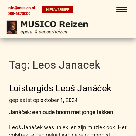
info@musico.nl
NIEUWSBRIEF
088-6870000
Tag:
Leos Janacek
Luistergids Leoš Janáček
geplaatst op
oktober 1, 2024
Janáček: een oude boom met jonge takken
Leoš Janáček was uniek, en zijn muziek ook. Het
volstrekt eigen geluid van deze componist